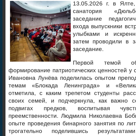
13.05.2026 г. в Ялте
санатория «Дюльб
заседание педагоги
входа выпускники вст
улыбками и искренн
затем проводили в з
заседание.
Первой темой об
формирование патриотических ценностей у с
Ивановна Лунёва поделилась опытом препо
темам «Блокада Ленинграда» и «Велик
отметила, с каким трепетом студенты рас
своих семей, и подчеркнула, как важно с
подвигах предков, воспитывая чув
преемственности. Людмила Николаевна Боб
опыте проведения бинарного занятия по лит
трогательно поделившись результатами