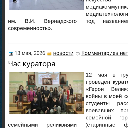
медиакоммуник
медиатехнолог
им. В.И. Вернадского под названи
современность».
13 мая, 2026
новости
Комментариев нет
Час куратора
12 мая в гр
проведен курат
«Герои Велик
войны в моей с
студенты рас
воевавших пре
семейной го
семейными реликвиями (старинные ф