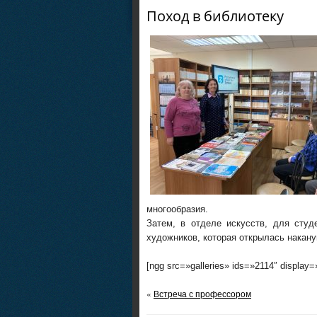
Поход в библиотеку
многообразия.
Затем, в отделе искусств, для студ
художников, которая открылась накану
[ngg src=»galleries» ids=»2114″ display
«
Встреча с профессором