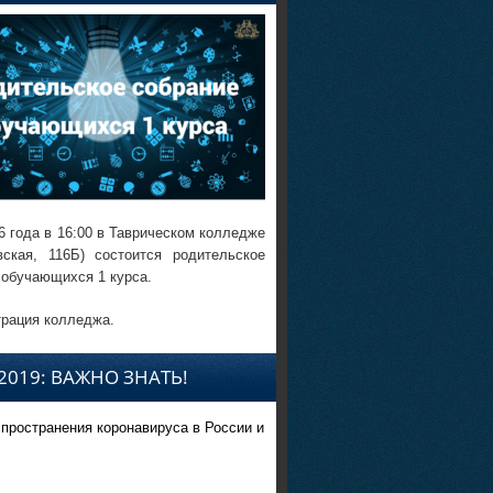
6 года в 16:00 в Таврическом колледже
вская, 116Б) состоится родительское
 обучающихся 1 курса.
рация колледжа.
2019: ВАЖНО ЗНАТЬ!
спространения коронавируса в России и