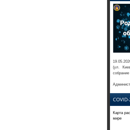
19.05.202
(ул. Кие
собрание
Админист
COVID-
Карта ра
мире