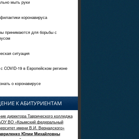
ильно мыть руки
филактики коронавируса
ры принимаются для борьбы с
русом
еская ситуация
 с COVID-19 в Европейском регионе
знать о коронавирусе
ЕНИЕ К АБИТУРИЕНТАМ
ие директора Таврического колледжа
АОУ ВО «Крымский федеральный
верситет имени В.И. Вернадского»
авриленко Юлии Михайловны