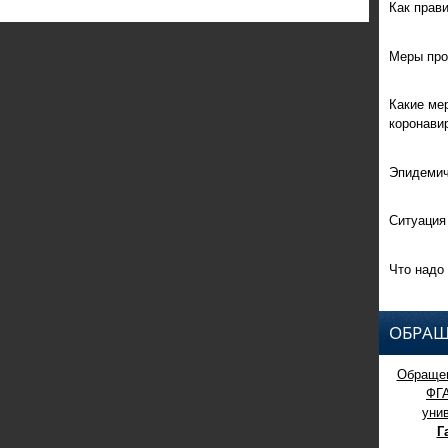
Как прав
Меры про
Какие ме
коронави
Эпидемич
Ситуация
Что надо 
ОБРАЩ
Обращен
ФГ
уни
Г