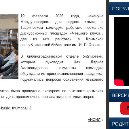
ПОПУЛ
19 февраля 2026 года, накануне
Международного дня родного языка, в
Таврическом колледже работало несколько
дискуссионных площадок «Чтецкого клуба»,
две из них работали в Крымской
республиканской библиотеке им. И. Я. Франко.
В библиографическом отделе библиотеки,
которым руководит Чех Лариса
Александровна, студенты колледжа
обсуждали историю возникновения праздника,
поднимались вопросы сохранения языкового
ентов была проведена экскурсия по выставке крымских
ВЕРСИ
не. День прошел очень познавательно и плодотворно.
В
=»basic_thumbnail»]
АНОНС
»
РОДИТ